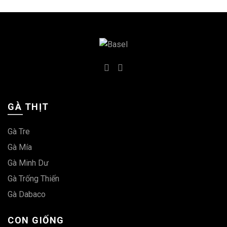
GÀ THỊT
Gà Tre
Gà Mía
Gà Minh Dư
Gà Trống Thiến
Gà Dabaco
CON GIỐNG