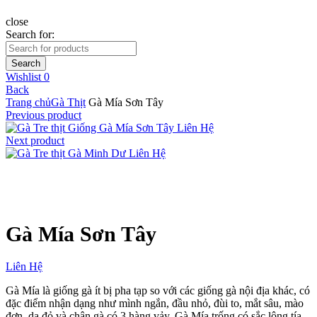
close
Search for:
ký
Search
Wishlist
0
Back
Trang chủ
Gà Thịt
Gà Mía Sơn Tây
Previous product
Giống Gà Mía Sơn Tây
Liên Hệ
Next product
Gà Minh Dư
Liên Hệ
Click to enlarge
Gà Mía Sơn Tây
Liên Hệ
Gà Mía là giống gà ít bị pha tạp so với các giống gà nội địa khác, có
đặc điểm nhận dạng như mình ngắn, đầu nhỏ, đùi to, mắt sâu, mào
đơn, da đỏ và chân gà có 3 hàng vảy. Gà Mía trống có sắc lông tía,