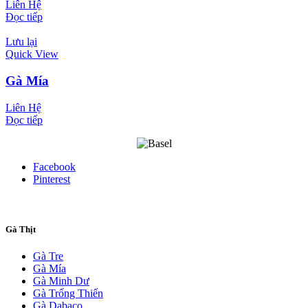
Liên Hệ
Đọc tiếp
Lưu lại
Quick View
Gà Mía
Liên Hệ
Đọc tiếp
Facebook
Pinterest
Gà Thịt
Gà Tre
Gà Mía
Gà Minh Dư
Gà Trống Thiến
Gà Dabaco