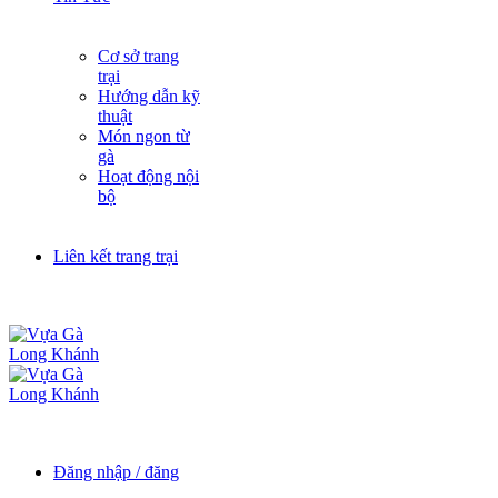
Cơ sở trang
trại
Hướng dẫn kỹ
thuật
Món ngon từ
gà
Hoạt động nội
bộ
Liên kết trang trại
Đăng nhập / đăng