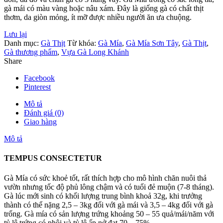
gà mái có màu vàng hoặc nâu xám. Đây là giống gà có chất thịt
thơm, da giòn mỏng, ít mỡ được nhiều người ăn ưa chuộng.
Lưu lại
Danh mục:
Gà Thịt
Từ khóa:
Gà Mía
,
Gà Mía Sơn Tây
,
Gà Thịt
,
Gà thương phẩm
,
Vựa Gà Long Khánh
Share
Facebook
Pinterest
Mô tả
Đánh giá (0)
Giao hàng
Mô tả
TEMPUS CONSECTETUR
Gà Mía có sức khoẻ tốt, rất thích hợp cho mô hình chăn nuôi thả
vườn nhưng tốc độ phủ lông chậm và có tuổi đẻ muộn (7-8 tháng).
Gà lúc mới sinh có khối lượng trung bình khoả 32g, khi trưởng
thành có thể nặng 2,5 – 3kg đối với gà mái và 3,5 – 4kg đối với gà
trống. Gà mía có sản lượng trứng khoảng 50 – 55 quả/mái/năm với
tỷ lệ trứng có phôi và tỷ lệ ấp nở đạt 70 – 75%.