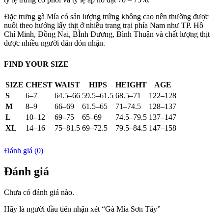
Đặc trưng gà Mía có sản lượng trứng không cao nên thường được
nuôi theo hướng lấy thịt ở nhiều trang trại phía Nam như TP. Hồ
Chí Minh, Đồng Nai, BÌnh Dương, Bình Thuận và chất lượng thịt
được nhiều người dân đón nhận.
FIND YOUR SIZE
SIZE
CHEST
WAIST
HIPS
HEIGHT
AGE
S
6–7
64.5–66
59.5–61.5
68.5–71
122–128
M
8–9
66–69
61.5–65
71–74.5
128–137
L
10–12
69–75
65–69
74.5–79.5
137–147
XL
14–16
75–81.5
69–72.5
79.5–84.5
147–158
Đánh giá (0)
Đánh giá
Chưa có đánh giá nào.
Hãy là người đầu tiên nhận xét “Gà Mía Sơn Tây”