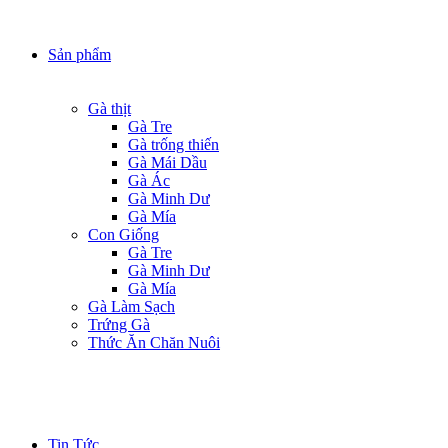
Sản phẩm
Gà thịt
Gà Tre
Gà trống thiến
Gà Mái Dầu
Gà Ác
Gà Minh Dư
Gà Mía
Con Giống
Gà Tre
Gà Minh Dư
Gà Mía
Gà Làm Sạch
Trứng Gà
Thức Ăn Chăn Nuôi
Tin Tức